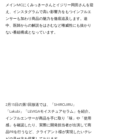
メインMCにくみっきーさんとイジリー岡田さんを迎
え、インスタグラムで高い影響力をもつインフルエ
ンサーも加わり商品の魅力を徹底追及します。途
中、医師からの解説をはさむなど権威性にも抜かり
ない番組構成となっています。
2月15日の第1回放送では、「SHIROJIRU」
「Lakubi」「LEVIGAモイスチュアセラム」を紹介。
インフルエンサーが商品を手に取り「味」や「使用
感」を確認したり、実際に開発担当者が出演して商
品PRを行うなど、クライアント様が実現したいテレ
ビの見せ方を提案しております。